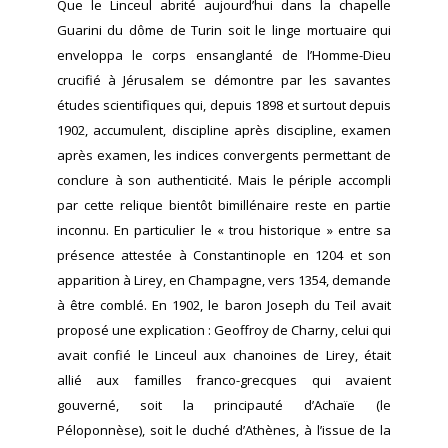
Que le Linceul abrité aujourd’hui dans la chapelle
Guarini du dôme de Turin soit le linge mortuaire qui
enveloppa le corps ensanglanté de l’Homme-Dieu
crucifié à Jérusalem se démontre par les savantes
études scientifiques qui, depuis 1898 et surtout depuis
1902, accumulent, discipline après discipline, examen
après examen, les indices convergents permettant de
conclure à son authenticité. Mais le périple accompli
par cette relique bientôt bimillénaire reste en partie
inconnu. En particulier le « trou historique » entre sa
présence attestée à Constantinople en 1204 et son
apparition à Lirey, en Champagne, vers 1354, demande
à être comblé. En 1902, le baron Joseph du Teil avait
proposé une explication : Geoffroy de Charny, celui qui
avait confié le Linceul aux chanoines de Lirey, était
allié aux familles franco-grecques qui avaient
gouverné, soit la principauté d’Achaïe (le
Péloponnèse), soit le duché d’Athènes, à l’issue de la