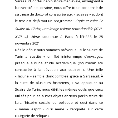
Sarzeaud, docteur en histoire médiévale, enseignant à
l’université de Lorraine, nous offre ici un condensé de
sa thèse de doctorat consacrée aux « suaires » et dont
le titre est déjà tout un programme :
Copie et culte. Le
e
Suaire du Christ, une image-relique reproductible (XIV
-
e
XVI
s.)
, thèse soutenue à Paris à l’EHESS le 25
novembre 2021.
Dès le début nous sommes prévenus : si le Suaire de
Turin a suscité « un flot ininterrompu d’ouvrages,
presque aucune étude académique (
sic
) n’avait été
consacrée à la dévotion aux suaires ». Une telle
« lacune » semble donc comblée grâce à Sarzeaud. À
la suite de plusieurs historiens, il va appliquer au
Suaire de Turin, nous dit-il, les mêmes outils que ceux
utilisés pour les autres objets anciens par l’histoire de
l’art, l’histoire sociale ou politique et c’est dans ce
« même esprit » qu’il mène « l’enquête sur cette
catégorie de relique ».