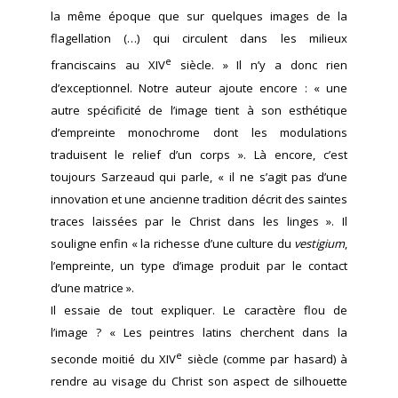
la même époque que sur quelques images de la
flagellation (…) qui circulent dans les milieux
e
franciscains au XIV
siècle. » Il n’y a donc rien
d’exceptionnel. Notre auteur ajoute encore : « une
autre spécificité de l’image tient à son esthétique
d’empreinte monochrome dont les modulations
traduisent le relief d’un corps ». Là encore, c’est
toujours Sarzeaud qui parle, « il ne s’agit pas d’une
innovation et une ancienne tradition décrit des saintes
traces laissées par le Christ dans les linges ». Il
souligne enfin « la richesse d’une culture du
vestigium
,
l’empreinte, un type d’image produit par le contact
d’une matrice ».
Il essaie de tout expliquer. Le caractère flou de
l’image ? « Les peintres latins cherchent dans la
e
seconde moitié du XIV
siècle (comme par hasard) à
rendre au visage du Christ son aspect de silhouette