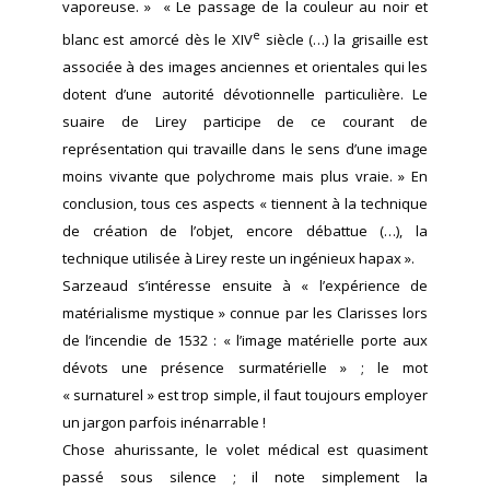
vaporeuse. » « Le passage de la couleur au noir et
e
blanc est amorcé dès le XIV
siècle (…) la grisaille est
associée à des images anciennes et orientales qui les
dotent d’une autorité dévotionnelle particulière. Le
suaire de Lirey participe de ce courant de
représentation qui travaille dans le sens d’une image
moins vivante que polychrome mais plus vraie. » En
conclusion, tous ces aspects « tiennent à la technique
de création de l’objet, encore débattue (…), la
technique utilisée à Lirey reste un ingénieux hapax ».
Sarzeaud s’intéresse ensuite à « l’expérience de
matérialisme mystique » connue par les Clarisses lors
de l’incendie de 1532 : « l’image matérielle porte aux
dévots une présence surmatérielle » ; le mot
« surnaturel » est trop simple, il faut toujours employer
un jargon parfois inénarrable !
Chose ahurissante, le volet médical est quasiment
passé sous silence ; il note simplement la