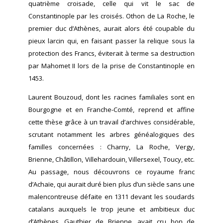
quatrième croisade, celle qui vit le sac de
Constantinople par les croisés. Othon de La Roche, le
premier duc d’Athènes, aurait alors été coupable du
pieux larcin qui, en faisant passer la relique sous la
protection des Francs, éviterait à terme sa destruction
par Mahomet II lors de la prise de Constantinople en
1453.
Laurent Bouzoud, dont les racines familiales sont en
Bourgogne et en Franche-Comté, reprend et affine
cette thèse grâce à un travail d’archives considérable,
scrutant notamment les arbres généalogiques des
familles concernées : Charny, La Roche, Vergy,
Brienne, Châtillon, Villehardouin, Villersexel, Toucy, etc.
Au passage, nous découvrons ce royaume franc
d’Achaïe, qui aurait duré bien plus d’un siècle sans une
malencontreuse défaite en 1311 devant les soudards
catalans auxquels le trop jeune et ambitieux duc
d’Athènes, Gauthier de Brienne, avait cru bon de